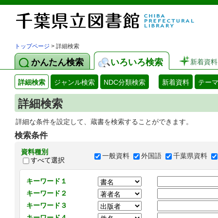
トップページ
> 詳細検索
かんたん検索
いろいろ検索
新着資料
詳細検索
ジャンル検索
NDC分類検索
新着資料
テー
詳細検索
詳細な条件を設定して、蔵書を検索することができます。
検索条件
資料種別
一般資料
外国語
千葉県資料
すべて選択
キーワード１
キーワード２
キーワード３
キーワード４