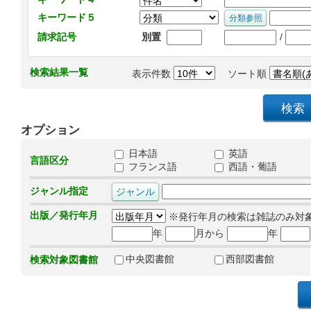
キーワード５
/
請求記号
別置
検索結果一覧
表示件数
ソート順
オプション
日本語
英語
言語区分
フランス語
西語・葡語
ジャンル指定
出版／発行年月
※発行年月の検索は雑誌のみ対
年
月から
年
中央図書館
西部図書館
検索対象図書館