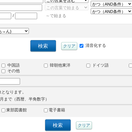
/
～で始まる
清音化する
中国語
韓朝他東洋
ドイツ語
その他
象となります。
月まで（西暦、半角数字）
東部図書館
電子書籍