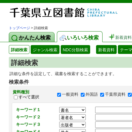
トップページ
> 詳細検索
かんたん検索
いろいろ検索
新着資料
詳細検索
ジャンル検索
NDC分類検索
新着資料
テー
詳細検索
詳細な条件を設定して、蔵書を検索することができます。
検索条件
資料種別
一般資料
外国語
千葉県資料
すべて選択
キーワード１
キーワード２
キーワード３
キーワード４