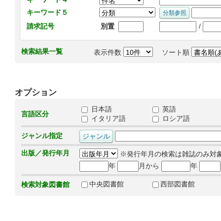
キーワード５
/
請求記号
別置
検索結果一覧
表示件数
ソート順
オプション
日本語
英語
言語区分
イタリア語
ロシア語
ジャンル指定
出版／発行年月
※発行年月の検索は雑誌のみ対
年
月から
年
中央図書館
西部図書館
検索対象図書館