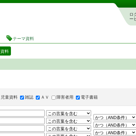
図書館 蔵書検索・予約システム
ロ
ー
テーマ資料
マ資料
児童資料
雑誌
ＡＶ
障害者用
電子書籍