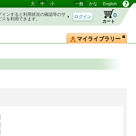
大
中
小
一般
かな
English
0
グインすると利用状況の確認等のサ
ビスを利用できます。
カート
マイライブラリー