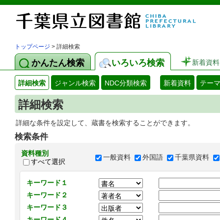
トップページ
> 詳細検索
かんたん検索
いろいろ検索
新着資料
詳細検索
ジャンル検索
NDC分類検索
新着資料
テー
詳細検索
詳細な条件を設定して、蔵書を検索することができます。
検索条件
資料種別
一般資料
外国語
千葉県資料
すべて選択
キーワード１
キーワード２
キーワード３
キーワード４