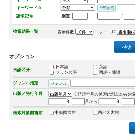
キーワード５
/
請求記号
別置
検索結果一覧
表示件数
ソート順
オプション
日本語
英語
言語区分
フランス語
西語・葡語
ジャンル指定
出版／発行年月
※発行年月の検索は雑誌のみ対
年
月から
年
中央図書館
西部図書館
検索対象図書館