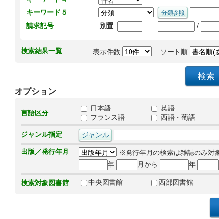
キーワード５
/
請求記号
別置
検索結果一覧
表示件数
ソート順
オプション
日本語
英語
言語区分
フランス語
西語・葡語
ジャンル指定
出版／発行年月
※発行年月の検索は雑誌のみ対
年
月から
年
中央図書館
西部図書館
検索対象図書館