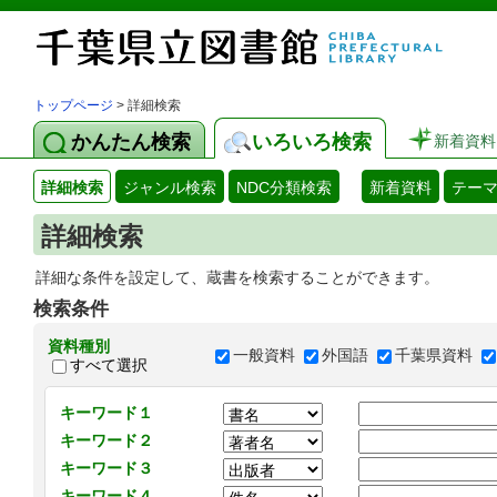
トップページ
> 詳細検索
かんたん検索
いろいろ検索
新着資料
詳細検索
ジャンル検索
NDC分類検索
新着資料
テー
詳細検索
詳細な条件を設定して、蔵書を検索することができます。
検索条件
資料種別
一般資料
外国語
千葉県資料
すべて選択
キーワード１
キーワード２
キーワード３
キーワード４