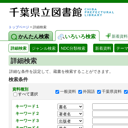
トップページ
> 詳細検索
かんたん検索
いろいろ検索
新着資料
詳細検索
ジャンル検索
NDC分類検索
新着資料
テー
詳細検索
詳細な条件を設定して、蔵書を検索することができます。
検索条件
資料種別
一般資料
外国語
千葉県資料
すべて選択
キーワード１
キーワード２
キーワード３
キーワード４