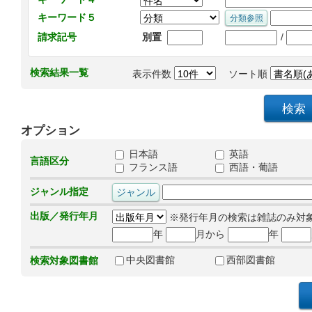
キーワード５
/
請求記号
別置
検索結果一覧
表示件数
ソート順
オプション
日本語
英語
言語区分
フランス語
西語・葡語
ジャンル指定
出版／発行年月
※発行年月の検索は雑誌のみ対
年
月から
年
中央図書館
西部図書館
検索対象図書館