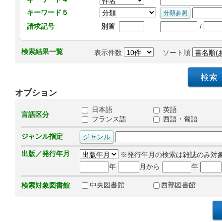
キーワード５
/
請求記号
別置
検索結果一覧
表示件数
ソート順
オプション
日本語
英語
言語区分
フランス語
西語・葡語
ジャンル指定
出版／発行年月
※発行年月の検索は雑誌のみ対
年
月から
年
中央図書館
西部図書館
検索対象図書館