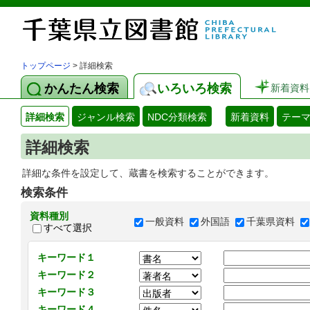
トップページ
> 詳細検索
かんたん検索
いろいろ検索
新着資料
詳細検索
ジャンル検索
NDC分類検索
新着資料
テー
詳細検索
詳細な条件を設定して、蔵書を検索することができます。
検索条件
資料種別
一般資料
外国語
千葉県資料
すべて選択
キーワード１
キーワード２
キーワード３
キーワード４