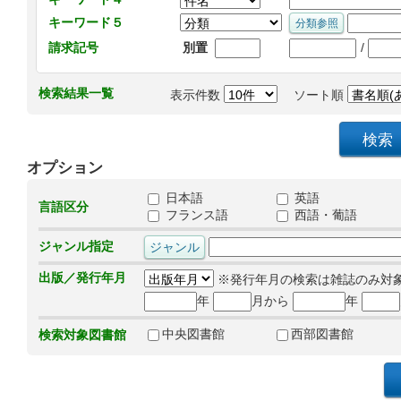
キーワード５
/
請求記号
別置
検索結果一覧
表示件数
ソート順
オプション
日本語
英語
言語区分
フランス語
西語・葡語
ジャンル指定
出版／発行年月
※発行年月の検索は雑誌のみ対
年
月から
年
中央図書館
西部図書館
検索対象図書館