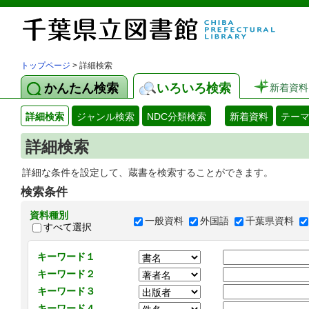
トップページ
> 詳細検索
かんたん検索
いろいろ検索
新着資料
詳細検索
ジャンル検索
NDC分類検索
新着資料
テー
詳細検索
詳細な条件を設定して、蔵書を検索することができます。
検索条件
資料種別
一般資料
外国語
千葉県資料
すべて選択
キーワード１
キーワード２
キーワード３
キーワード４