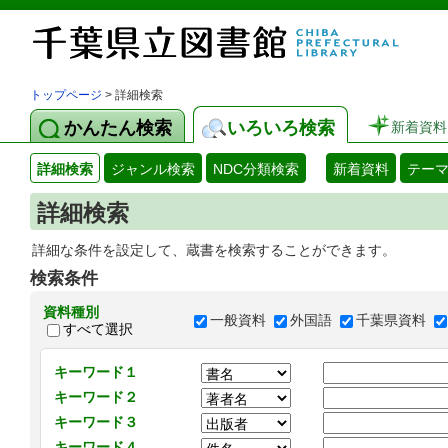
トップページ
> 詳細検索
かんたん検索
いろいろ検索
新着資料
詳細検索
ジャンル検索
NDC分類検索
新着資料
テー
詳細検索
詳細な条件を設定して、蔵書を検索することができます。
検索条件
資料種別
一般資料
外国語
千葉県資料
すべて選択
キーワード１
キーワード２
キーワード３
キーワード４