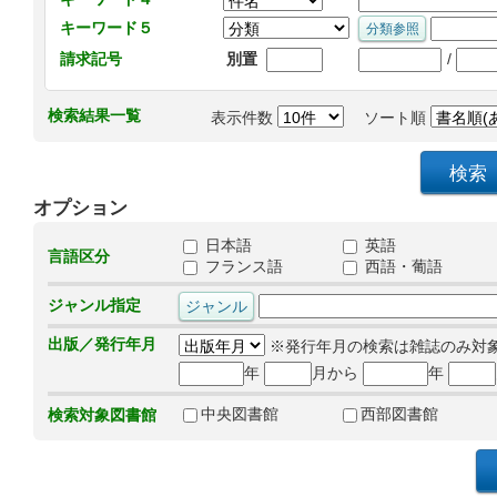
キーワード５
/
請求記号
別置
検索結果一覧
表示件数
ソート順
オプション
日本語
英語
言語区分
フランス語
西語・葡語
ジャンル指定
出版／発行年月
※発行年月の検索は雑誌のみ対
年
月から
年
中央図書館
西部図書館
検索対象図書館