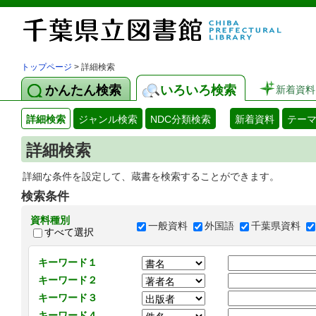
トップページ
> 詳細検索
かんたん検索
いろいろ検索
新着資料
詳細検索
ジャンル検索
NDC分類検索
新着資料
テー
詳細検索
詳細な条件を設定して、蔵書を検索することができます。
検索条件
資料種別
一般資料
外国語
千葉県資料
すべて選択
キーワード１
キーワード２
キーワード３
キーワード４