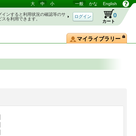
大
中
小
一般
かな
English
0
グインすると利用状況の確認等のサ
ビスを利用できます。
カート
マイライブラリー