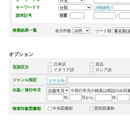
キーワード５
/
請求記号
別置
検索結果一覧
表示件数
ソート順
オプション
日本語
英語
言語区分
イタリア語
ロシア語
ジャンル指定
出版／発行年月
※発行年月の検索は雑誌のみ対
年
月から
年
中央図書館
西部図書館
検索対象図書館