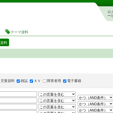
図書館 蔵書検索・予約システム
ロ
ー
テーマ資料
マ資料
児童資料
雑誌
ＡＶ
障害者用
電子書籍