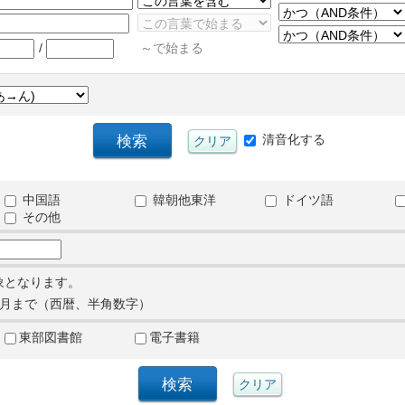
/
～で始まる
清音化する
中国語
韓朝他東洋
ドイツ語
その他
象となります。
月まで（西暦、半角数字）
東部図書館
電子書籍