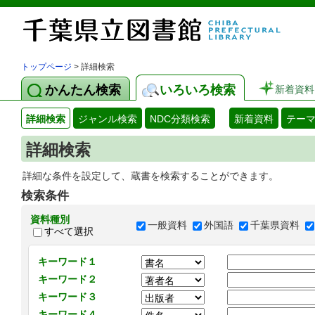
トップページ
> 詳細検索
かんたん検索
いろいろ検索
新着資料
詳細検索
ジャンル検索
NDC分類検索
新着資料
テー
詳細検索
詳細な条件を設定して、蔵書を検索することができます。
検索条件
資料種別
一般資料
外国語
千葉県資料
すべて選択
キーワード１
キーワード２
キーワード３
キーワード４