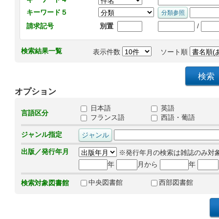
キーワード５
/
請求記号
別置
検索結果一覧
表示件数
ソート順
オプション
日本語
英語
言語区分
フランス語
西語・葡語
ジャンル指定
出版／発行年月
※発行年月の検索は雑誌のみ対
年
月から
年
中央図書館
西部図書館
検索対象図書館