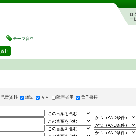
図書館 蔵書検索・予約システム
ロ
ー
テーマ資料
マ資料
児童資料
雑誌
ＡＶ
障害者用
電子書籍