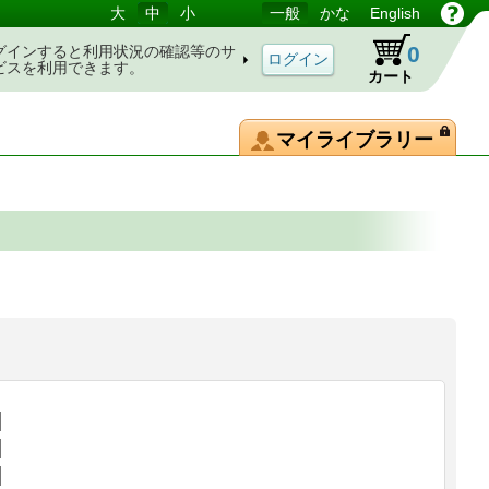
大
中
小
一般
かな
English
0
グインすると利用状況の確認等のサ
ビスを利用できます。
カート
マイライブラリー