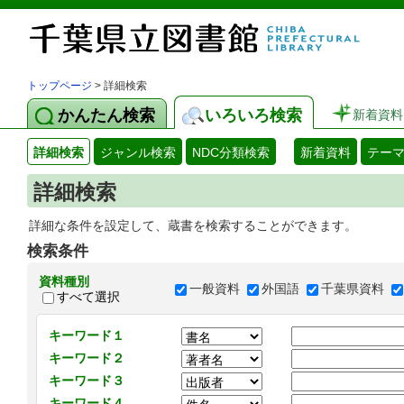
トップページ
> 詳細検索
かんたん検索
いろいろ検索
新着資料
詳細検索
ジャンル検索
NDC分類検索
新着資料
テー
詳細検索
詳細な条件を設定して、蔵書を検索することができます。
検索条件
資料種別
一般資料
外国語
千葉県資料
すべて選択
キーワード１
キーワード２
キーワード３
キーワード４