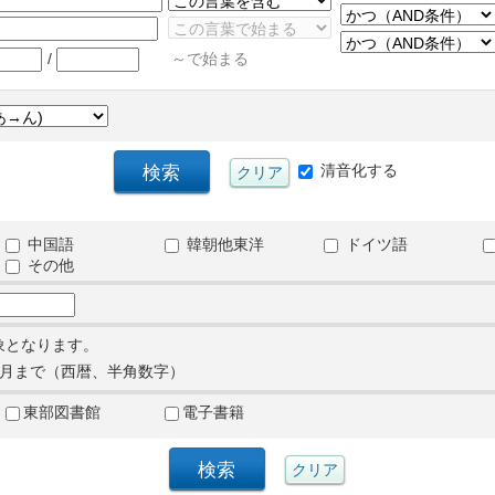
/
～で始まる
清音化する
中国語
韓朝他東洋
ドイツ語
その他
象となります。
月まで（西暦、半角数字）
東部図書館
電子書籍