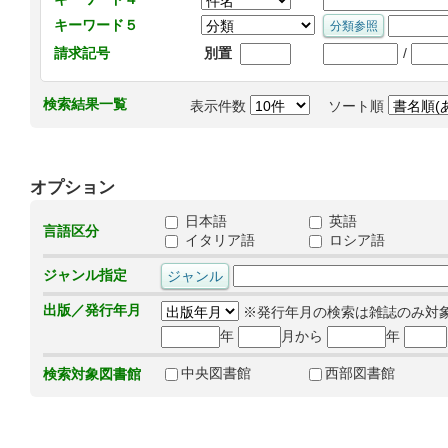
キーワード５
/
請求記号
別置
検索結果一覧
表示件数
ソート順
オプション
日本語
英語
言語区分
イタリア語
ロシア語
ジャンル指定
出版／発行年月
※発行年月の検索は雑誌のみ対
年
月から
年
中央図書館
西部図書館
検索対象図書館