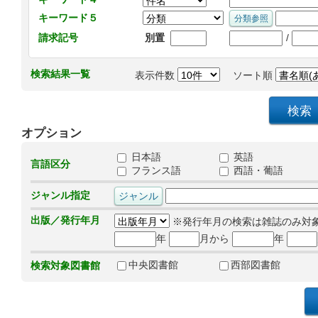
キーワード５
/
請求記号
別置
検索結果一覧
表示件数
ソート順
オプション
日本語
英語
言語区分
フランス語
西語・葡語
ジャンル指定
出版／発行年月
※発行年月の検索は雑誌のみ対
年
月から
年
中央図書館
西部図書館
検索対象図書館