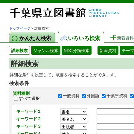
トップページ
> 詳細検索
かんたん検索
いろいろ検索
新着資料
詳細検索
ジャンル検索
NDC分類検索
新着資料
テー
詳細検索
詳細な条件を設定して、蔵書を検索することができます。
検索条件
資料種別
一般資料
外国語
千葉県資料
すべて選択
キーワード１
キーワード２
キーワード３
キーワード４