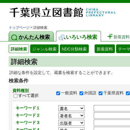
トップページ
> 詳細検索
かんたん検索
いろいろ検索
新着資料
詳細検索
ジャンル検索
NDC分類検索
新着資料
テー
詳細検索
詳細な条件を設定して、蔵書を検索することができます。
検索条件
資料種別
一般資料
外国語
千葉県資料
すべて選択
キーワード１
キーワード２
キーワード３
キーワード４