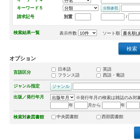
キーワード５
/
請求記号
別置
検索結果一覧
表示件数
ソート順
オプション
日本語
英語
言語区分
フランス語
西語・葡語
ジャンル指定
出版／発行年月
※発行年月の検索は雑誌のみ対
年
月から
年
中央図書館
西部図書館
検索対象図書館