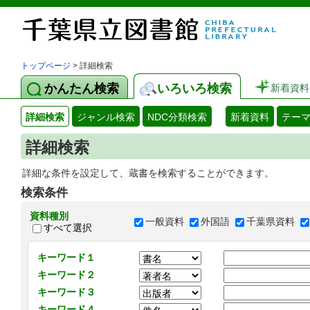
トップページ
> 詳細検索
かんたん検索
いろいろ検索
新着資料
詳細検索
ジャンル検索
NDC分類検索
新着資料
テー
詳細検索
詳細な条件を設定して、蔵書を検索することができます。
検索条件
資料種別
一般資料
外国語
千葉県資料
すべて選択
キーワード１
キーワード２
キーワード３
キーワード４