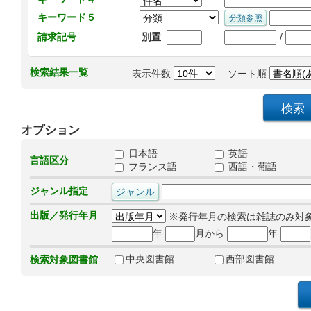
キーワード５
/
請求記号
別置
検索結果一覧
表示件数
ソート順
オプション
日本語
英語
言語区分
フランス語
西語・葡語
ジャンル指定
出版／発行年月
※発行年月の検索は雑誌のみ対
年
月から
年
中央図書館
西部図書館
検索対象図書館