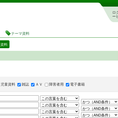
図書館 蔵書検索・予約システム
ロ
ー
テーマ資料
マ資料
児童資料
雑誌
ＡＶ
障害者用
電子書籍