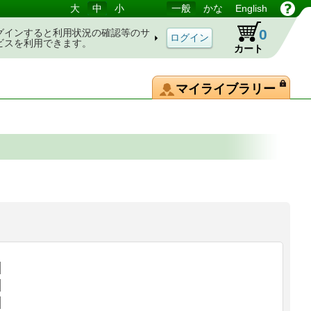
大
中
小
一般
かな
English
0
グインすると利用状況の確認等のサ
ビスを利用できます。
カート
マイライブラリー