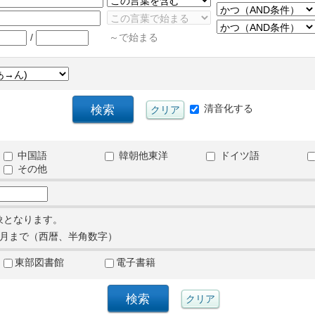
/
～で始まる
清音化する
中国語
韓朝他東洋
ドイツ語
その他
象となります。
月まで（西暦、半角数字）
東部図書館
電子書籍