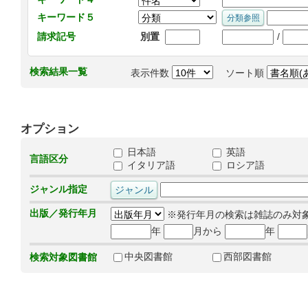
キーワード５
/
請求記号
別置
検索結果一覧
表示件数
ソート順
オプション
日本語
英語
言語区分
イタリア語
ロシア語
ジャンル指定
出版／発行年月
※発行年月の検索は雑誌のみ対
年
月から
年
中央図書館
西部図書館
検索対象図書館