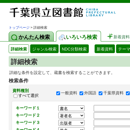
トップページ
> 詳細検索
かんたん検索
いろいろ検索
新着資料
詳細検索
ジャンル検索
NDC分類検索
新着資料
テー
詳細検索
詳細な条件を設定して、蔵書を検索することができます。
検索条件
資料種別
一般資料
外国語
千葉県資料
すべて選択
キーワード１
キーワード２
キーワード３
キーワード４