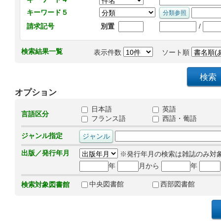
キーワード５
/
請求記号
別置
検索結果一覧
表示件数
ソート順
オプション
日本語
英語
言語区分
フランス語
西語・葡語
ジャンル指定
出版／発行年月
※発行年月の検索は雑誌のみ対
年
月から
年
中央図書館
西部図書館
検索対象図書館