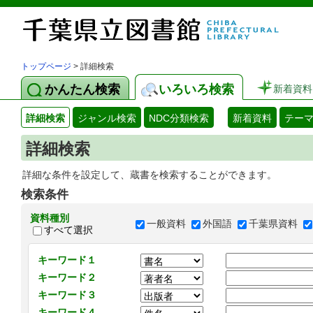
トップページ
> 詳細検索
かんたん検索
いろいろ検索
新着資料
詳細検索
ジャンル検索
NDC分類検索
新着資料
テー
詳細検索
詳細な条件を設定して、蔵書を検索することができます。
検索条件
資料種別
一般資料
外国語
千葉県資料
すべて選択
キーワード１
キーワード２
キーワード３
キーワード４