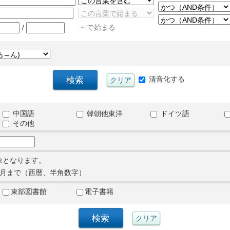
/
～で始まる
清音化する
中国語
韓朝他東洋
ドイツ語
その他
象となります。
月まで（西暦、半角数字）
東部図書館
電子書籍