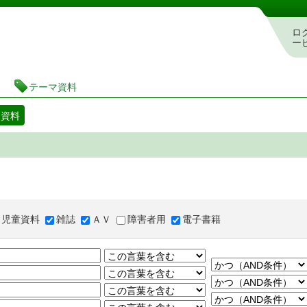
図書館 蔵書検索・予約システム
ロ
ー
テーマ資料
マ資料
児童資料
雑誌
ＡＶ
障害者用
電子書籍