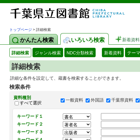
トップページ
> 詳細検索
かんたん検索
いろいろ検索
新着資料
詳細検索
ジャンル検索
NDC分類検索
新着資料
テー
詳細検索
詳細な条件を設定して、蔵書を検索することができます。
検索条件
資料種別
一般資料
外国語
千葉県資料
すべて選択
キーワード１
キーワード２
キーワード３
キーワード４