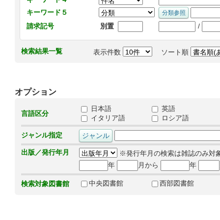
キーワード５
/
請求記号
別置
検索結果一覧
表示件数
ソート順
オプション
日本語
英語
言語区分
イタリア語
ロシア語
ジャンル指定
出版／発行年月
※発行年月の検索は雑誌のみ対
年
月から
年
中央図書館
西部図書館
検索対象図書館