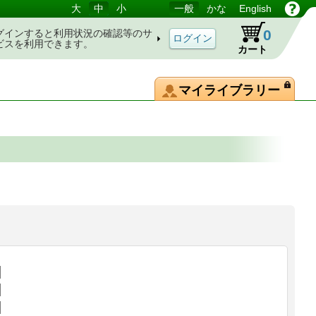
大
中
小
一般
かな
English
0
グインすると利用状況の確認等のサ
ビスを利用できます。
カート
マイライブラリー