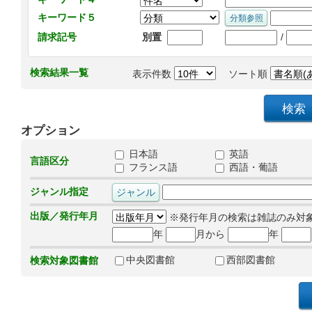
キーワード５
/
請求記号
別置
検索結果一覧
表示件数
ソート順
オプション
日本語
英語
言語区分
フランス語
西語・葡語
ジャンル指定
出版／発行年月
※発行年月の検索は雑誌のみ対
年
月から
年
中央図書館
西部図書館
検索対象図書館