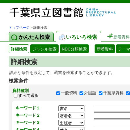
トップページ
> 詳細検索
かんたん検索
いろいろ検索
新着資料
詳細検索
ジャンル検索
NDC分類検索
新着資料
テー
詳細検索
詳細な条件を設定して、蔵書を検索することができます。
検索条件
資料種別
一般資料
外国語
千葉県資料
すべて選択
キーワード１
キーワード２
キーワード３
キーワード４