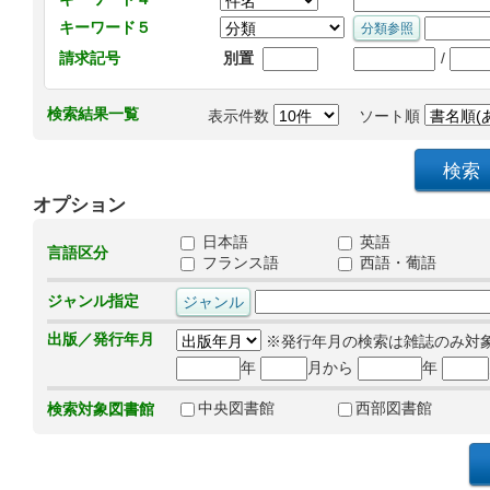
キーワード５
/
請求記号
別置
検索結果一覧
表示件数
ソート順
オプション
日本語
英語
言語区分
フランス語
西語・葡語
ジャンル指定
出版／発行年月
※発行年月の検索は雑誌のみ対
年
月から
年
中央図書館
西部図書館
検索対象図書館