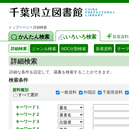
トップページ
> 詳細検索
かんたん検索
いろいろ検索
新着資料
詳細検索
ジャンル検索
NDC分類検索
新着資料
テー
詳細検索
詳細な条件を設定して、蔵書を検索することができます。
検索条件
資料種別
一般資料
外国語
千葉県資料
すべて選択
キーワード１
キーワード２
キーワード３
キーワード４