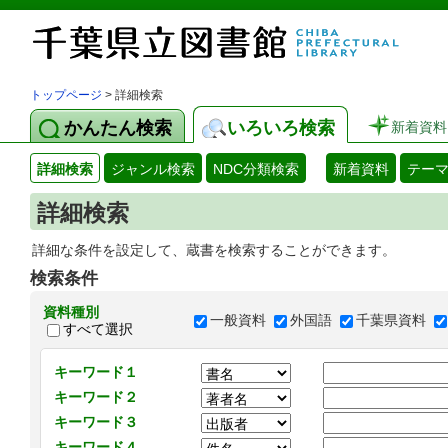
トップページ
> 詳細検索
かんたん検索
いろいろ検索
新着資料
詳細検索
ジャンル検索
NDC分類検索
新着資料
テー
詳細検索
詳細な条件を設定して、蔵書を検索することができます。
検索条件
資料種別
一般資料
外国語
千葉県資料
すべて選択
キーワード１
キーワード２
キーワード３
キーワード４