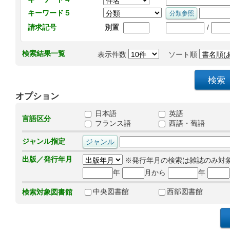
キーワード５
/
請求記号
別置
検索結果一覧
表示件数
ソート順
オプション
日本語
英語
言語区分
フランス語
西語・葡語
ジャンル指定
出版／発行年月
※発行年月の検索は雑誌のみ対
年
月から
年
中央図書館
西部図書館
検索対象図書館