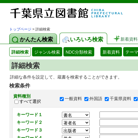
トップページ
> 詳細検索
かんたん検索
いろいろ検索
新着資料
詳細検索
ジャンル検索
NDC分類検索
新着資料
テー
詳細検索
詳細な条件を設定して、蔵書を検索することができます。
検索条件
資料種別
一般資料
外国語
千葉県資料
すべて選択
キーワード１
キーワード２
キーワード３
キーワード４