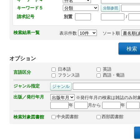
キーワード５
/
請求記号
別置
検索結果一覧
表示件数
ソート順
オプション
日本語
英語
言語区分
フランス語
西語・葡語
ジャンル指定
出版／発行年月
※発行年月の検索は雑誌のみ対
年
月から
年
中央図書館
西部図書館
検索対象図書館