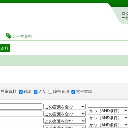
図書館 蔵書検索・予約システム
ロ
ー
テーマ資料
マ資料
児童資料
雑誌
ＡＶ
障害者用
電子書籍