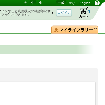
大
中
小
一般
かな
English
0
グインすると利用状況の確認等のサ
ビスを利用できます。
カート
マイライブラリー