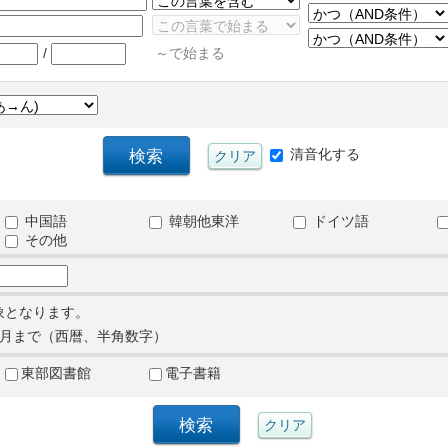
/
～で始まる
清音化する
中国語
韓朝他東洋
ドイツ語
その他
象となります。
月まで（西暦、半角数字）
東部図書館
電子書籍