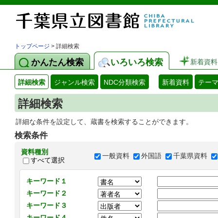
トップページ
> 詳細検索
かんたん検索
いろいろ検索
新着資料
詳細検索
ジャンル検索
NDC分類検索
新着資料
テー
詳細検索
詳細な条件を設定して、蔵書を検索することができます。
検索条件
資料種別
一般資料
外国語
千葉県資料
すべて選択
キーワード１
キーワード２
キーワード３
キーワード４