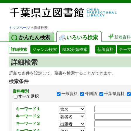
トップページ
> 詳細検索
かんたん検索
いろいろ検索
新着資料
詳細検索
ジャンル検索
NDC分類検索
新着資料
テー
詳細検索
詳細な条件を設定して、蔵書を検索することができます。
検索条件
資料種別
一般資料
外国語
千葉県資料
すべて選択
キーワード１
キーワード２
キーワード３
キーワード４