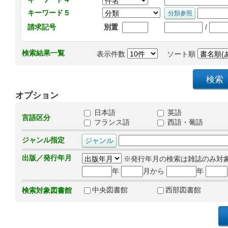
キーワード５
/
請求記号
別置
検索結果一覧
表示件数
ソート順
オプション
日本語
英語
言語区分
フランス語
西語・葡語
ジャンル指定
出版／発行年月
※発行年月の検索は雑誌のみ対
年
月から
年
中央図書館
西部図書館
検索対象図書館