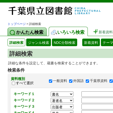
トップページ
> 詳細検索
かんたん検索
いろいろ検索
新着資料
詳細検索
ジャンル検索
NDC分類検索
新着資料
テー
詳細検索
詳細な条件を設定して、蔵書を検索することができます。
検索条件
資料種別
一般資料
外国語
千葉県資料
すべて選択
キーワード１
キーワード２
キーワード３
キーワード４