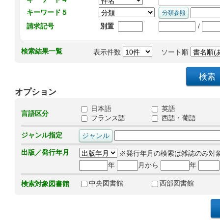
キーワード５
/
請求記号
別置
検索結果一覧
表示件数
ソート順
オプション
日本語
英語
言語区分
フランス語
西語・葡語
ジャンル指定
出版／発行年月
※発行年月の検索は雑誌のみ対
年
月から
年
中央図書館
西部図書館
検索対象図書館