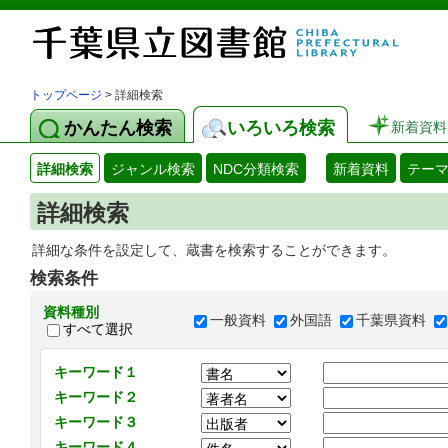
トップページ
> 詳細検索
かんたん検索
いろいろ検索
新着資料
詳細検索
ジャンル検索
NDC分類検索
新着資料
テー
詳細検索
詳細な条件を設定して、蔵書を検索することができます。
検索条件
資料種別
一般資料
外国語
千葉県資料
すべて選択
キーワード１
キーワード２
キーワード３
キーワード４