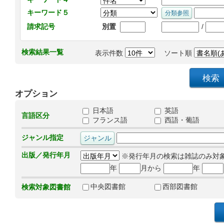
キーワード５
/
請求記号
別置
検索結果一覧
表示件数
ソート順
オプション
日本語
英語
言語区分
フランス語
西語・葡語
ジャンル指定
出版／発行年月
※発行年月の検索は雑誌のみ対
年
月から
年
中央図書館
西部図書館
検索対象図書館