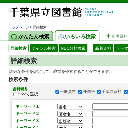
トップページ
> 詳細検索
かんたん検索
いろいろ検索
新着資料
詳細検索
ジャンル検索
NDC分類検索
新着資料
テー
詳細検索
詳細な条件を設定して、蔵書を検索することができます。
検索条件
資料種別
一般資料
外国語
千葉県資料
すべて選択
キーワード１
キーワード２
キーワード３
キーワード４