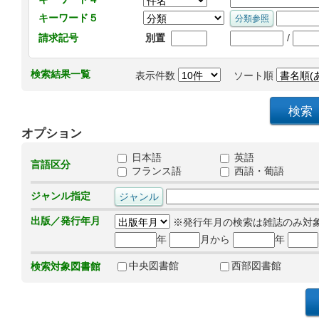
キーワード５
/
請求記号
別置
検索結果一覧
表示件数
ソート順
オプション
日本語
英語
言語区分
フランス語
西語・葡語
ジャンル指定
出版／発行年月
※発行年月の検索は雑誌のみ対
年
月から
年
中央図書館
西部図書館
検索対象図書館