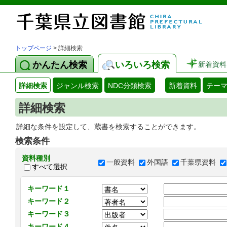
トップページ
> 詳細検索
かんたん検索
いろいろ検索
新着資料
詳細検索
ジャンル検索
NDC分類検索
新着資料
テー
詳細検索
詳細な条件を設定して、蔵書を検索することができます。
検索条件
資料種別
一般資料
外国語
千葉県資料
すべて選択
キーワード１
キーワード２
キーワード３
キーワード４