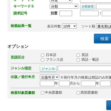
キーワード５
/
請求記号
別置
検索結果一覧
表示件数
ソート順
オプション
日本語
英語
言語区分
フランス語
西語・葡語
ジャンル指定
出版／発行年月
※発行年月の検索は雑誌のみ対
年
月から
年
中央図書館
西部図書館
検索対象図書館