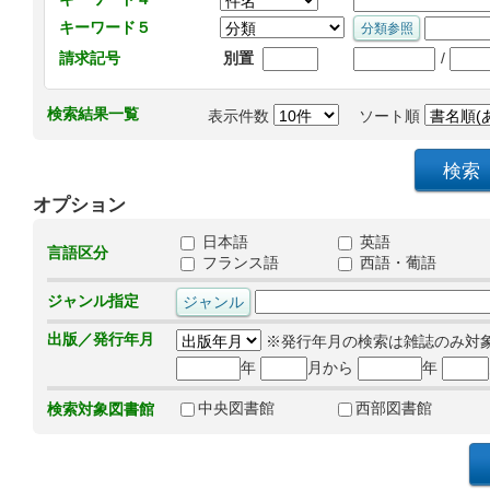
キーワード５
/
請求記号
別置
検索結果一覧
表示件数
ソート順
オプション
日本語
英語
言語区分
フランス語
西語・葡語
ジャンル指定
出版／発行年月
※発行年月の検索は雑誌のみ対
年
月から
年
中央図書館
西部図書館
検索対象図書館