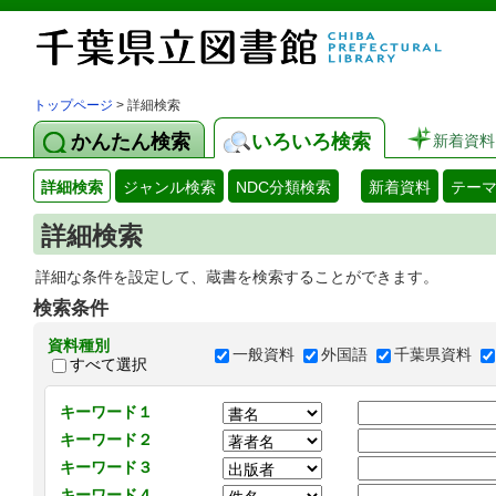
トップページ
> 詳細検索
かんたん検索
いろいろ検索
新着資料
詳細検索
ジャンル検索
NDC分類検索
新着資料
テー
詳細検索
詳細な条件を設定して、蔵書を検索することができます。
検索条件
資料種別
一般資料
外国語
千葉県資料
すべて選択
キーワード１
キーワード２
キーワード３
キーワード４