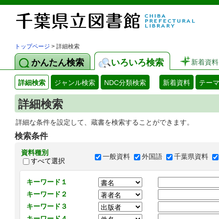
トップページ
> 詳細検索
かんたん検索
いろいろ検索
新着資料
詳細検索
ジャンル検索
NDC分類検索
新着資料
テー
詳細検索
詳細な条件を設定して、蔵書を検索することができます。
検索条件
資料種別
一般資料
外国語
千葉県資料
すべて選択
キーワード１
キーワード２
キーワード３
キーワード４