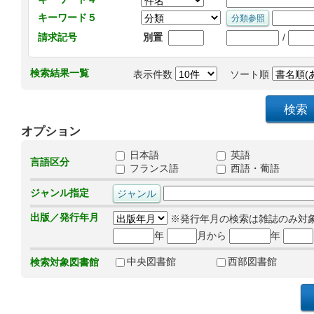
キーワード５
/
請求記号
別置
検索結果一覧
表示件数
ソート順
オプション
日本語
英語
言語区分
フランス語
西語・葡語
ジャンル指定
出版／発行年月
※発行年月の検索は雑誌のみ対
年
月から
年
中央図書館
西部図書館
検索対象図書館