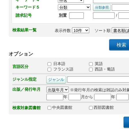
キーワード５
/
請求記号
別置
検索結果一覧
表示件数
ソート順
オプション
日本語
英語
言語区分
フランス語
西語・葡語
ジャンル指定
出版／発行年月
※発行年月の検索は雑誌のみ対
年
月から
年
中央図書館
西部図書館
検索対象図書館