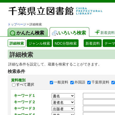
トップページ
> 詳細検索
かんたん検索
いろいろ検索
新着資料
詳細検索
ジャンル検索
NDC分類検索
新着資料
テー
詳細検索
詳細な条件を設定して、蔵書を検索することができます。
検索条件
資料種別
一般資料
外国語
千葉県資料
すべて選択
キーワード１
キーワード２
キーワード３
キーワード４