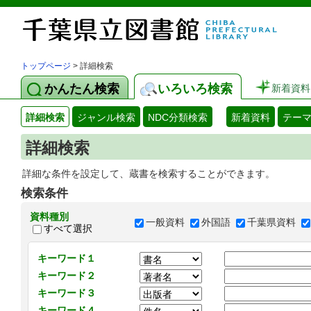
トップページ
> 詳細検索
かんたん検索
いろいろ検索
新着資料
詳細検索
ジャンル検索
NDC分類検索
新着資料
テー
詳細検索
詳細な条件を設定して、蔵書を検索することができます。
検索条件
資料種別
一般資料
外国語
千葉県資料
すべて選択
キーワード１
キーワード２
キーワード３
キーワード４