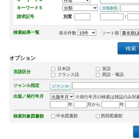
キーワード５
/
請求記号
別置
検索結果一覧
表示件数
ソート順
オプション
日本語
英語
言語区分
フランス語
西語・葡語
ジャンル指定
出版／発行年月
※発行年月の検索は雑誌のみ対
年
月から
年
中央図書館
西部図書館
検索対象図書館