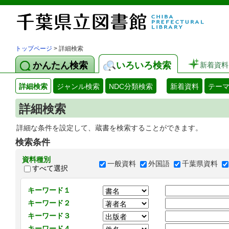
トップページ
> 詳細検索
かんたん検索
いろいろ検索
新着資料
詳細検索
ジャンル検索
NDC分類検索
新着資料
テー
詳細検索
詳細な条件を設定して、蔵書を検索することができます。
検索条件
資料種別
一般資料
外国語
千葉県資料
すべて選択
キーワード１
キーワード２
キーワード３
キーワード４