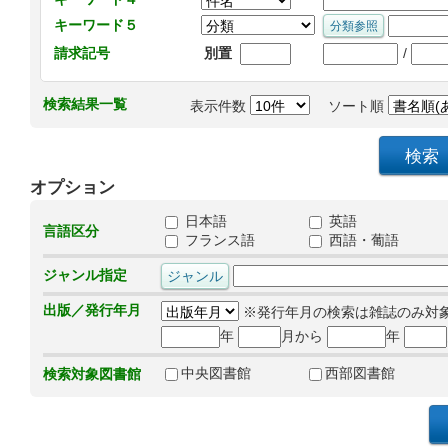
キーワード５
/
請求記号
別置
検索結果一覧
表示件数
ソート順
オプション
日本語
英語
言語区分
フランス語
西語・葡語
ジャンル指定
出版／発行年月
※発行年月の検索は雑誌のみ対
年
月から
年
中央図書館
西部図書館
検索対象図書館