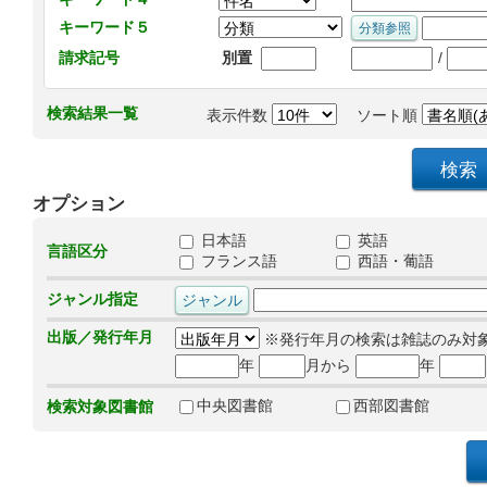
キーワード５
/
請求記号
別置
検索結果一覧
表示件数
ソート順
オプション
日本語
英語
言語区分
フランス語
西語・葡語
ジャンル指定
出版／発行年月
※発行年月の検索は雑誌のみ対
年
月から
年
中央図書館
西部図書館
検索対象図書館