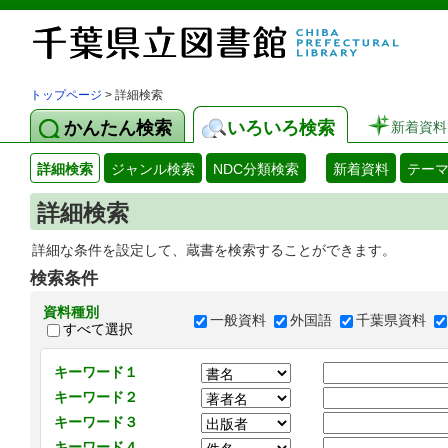
トップページ
> 詳細検索
かんたん検索
いろいろ検索
新着資料
詳細検索
ジャンル検索
NDC分類検索
新着資料
テー
詳細検索
詳細な条件を設定して、蔵書を検索することができます。
検索条件
資料種別
一般資料
外国語
千葉県資料
すべて選択
キーワード１
キーワード２
キーワード３
キーワード４