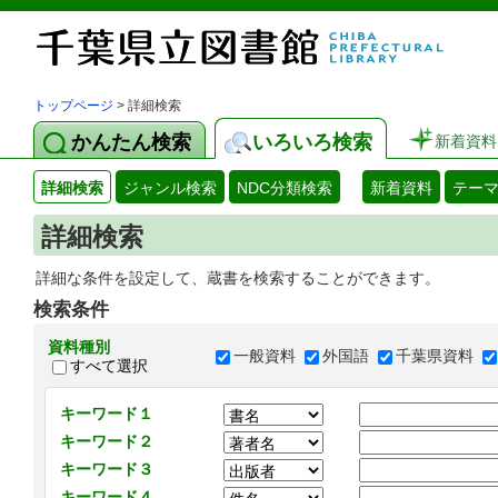
トップページ
> 詳細検索
かんたん検索
いろいろ検索
新着資料
詳細検索
ジャンル検索
NDC分類検索
新着資料
テー
詳細検索
詳細な条件を設定して、蔵書を検索することができます。
検索条件
資料種別
一般資料
外国語
千葉県資料
すべて選択
キーワード１
キーワード２
キーワード３
キーワード４