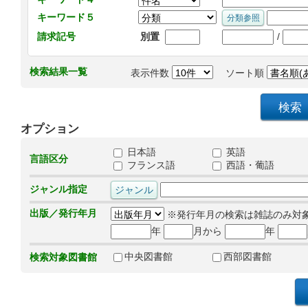
キーワード５
/
請求記号
別置
検索結果一覧
表示件数
ソート順
オプション
日本語
英語
言語区分
フランス語
西語・葡語
ジャンル指定
出版／発行年月
※発行年月の検索は雑誌のみ対
年
月から
年
中央図書館
西部図書館
検索対象図書館