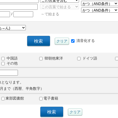
/
～で始まる
清音化する
中国語
韓朝他東洋
ドイツ語
その他
象となります。
月まで（西暦、半角数字）
東部図書館
電子書籍