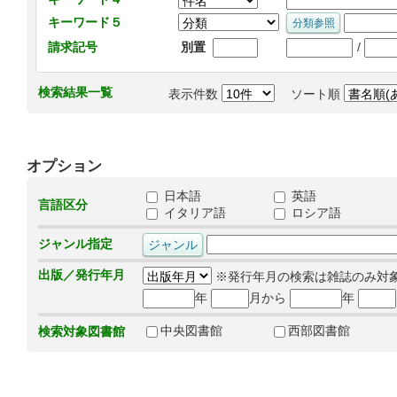
キーワード５
/
請求記号
別置
検索結果一覧
表示件数
ソート順
オプション
日本語
英語
言語区分
イタリア語
ロシア語
ジャンル指定
出版／発行年月
※発行年月の検索は雑誌のみ対
年
月から
年
中央図書館
西部図書館
検索対象図書館