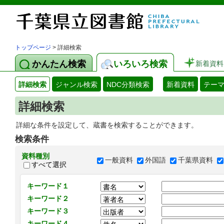
トップページ
> 詳細検索
かんたん検索
いろいろ検索
新着資料
詳細検索
ジャンル検索
NDC分類検索
新着資料
テー
詳細検索
詳細な条件を設定して、蔵書を検索することができます。
検索条件
資料種別
一般資料
外国語
千葉県資料
すべて選択
キーワード１
キーワード２
キーワード３
キーワード４