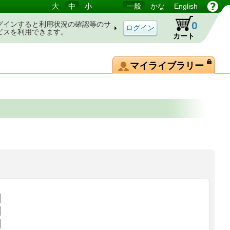
大
中
小
一般
かな
English
0
グインすると利用状況の確認等のサ
ビスを利用できます。
カート
マイライブラリー