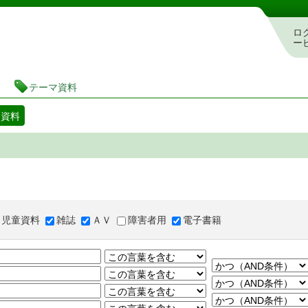
図書館 蔵書検索・予約システム
ロ
ー
テーマ資料
マ資料
児童資料
雑誌
ＡＶ
障害者用
電子書籍