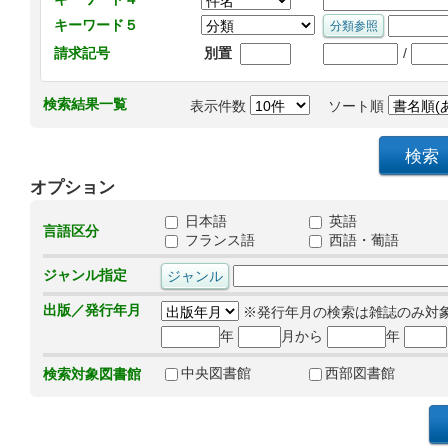
キーワード５
/
請求記号
別置
検索結果一覧
表示件数
ソート順
オプション
日本語
英語
言語区分
フランス語
西語・葡語
ジャンル指定
出版／発行年月
※発行年月の検索は雑誌のみ対
年
月から
年
中央図書館
西部図書館
検索対象図書館