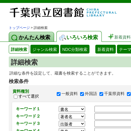
トップページ
> 詳細検索
かんたん検索
いろいろ検索
新着資料
詳細検索
ジャンル検索
NDC分類検索
新着資料
テー
詳細検索
詳細な条件を設定して、蔵書を検索することができます。
検索条件
資料種別
一般資料
外国語
千葉県資料
すべて選択
キーワード１
キーワード２
キーワード３
キーワード４