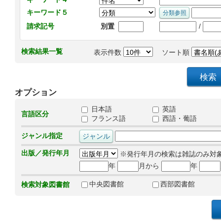
キーワード５
/
請求記号
別置
検索結果一覧
表示件数
ソート順
オプション
日本語
英語
言語区分
フランス語
西語・葡語
ジャンル指定
出版／発行年月
※発行年月の検索は雑誌のみ対
年
月から
年
中央図書館
西部図書館
検索対象図書館