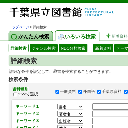
トップページ
> 詳細検索
かんたん検索
いろいろ検索
新着資料
詳細検索
ジャンル検索
NDC分類検索
新着資料
テー
詳細検索
詳細な条件を設定して、蔵書を検索することができます。
検索条件
資料種別
一般資料
外国語
千葉県資料
すべて選択
キーワード１
キーワード２
キーワード３
キーワード４