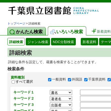
トップページ
> 詳細検索
かんたん検索
いろいろ検索
新着資料
詳細検索
ジャンル検索
NDC分類検索
新着資料
テー
詳細検索
詳細な条件を設定して、蔵書を検索することができます。
検索条件
資料種別
一般資料
外国語
千葉県資料
すべて選択
キーワード１
キーワード２
キーワード３
キーワード４