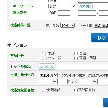
キーワード５
/
請求記号
別置
検索結果一覧
表示件数
ソート順
オプション
日本語
英語
言語区分
フランス語
西語・葡語
ジャンル指定
出版／発行年月
※発行年月の検索は雑誌のみ対
年
月から
年
中央図書館
西部図書館
検索対象図書館