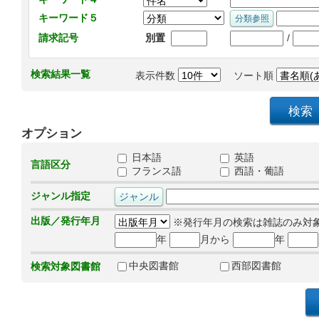
キーワード５
/
請求記号
別置
検索結果一覧
表示件数
ソート順
オプション
日本語
英語
言語区分
フランス語
西語・葡語
ジャンル指定
出版／発行年月
※発行年月の検索は雑誌のみ対
年
月から
年
中央図書館
西部図書館
検索対象図書館