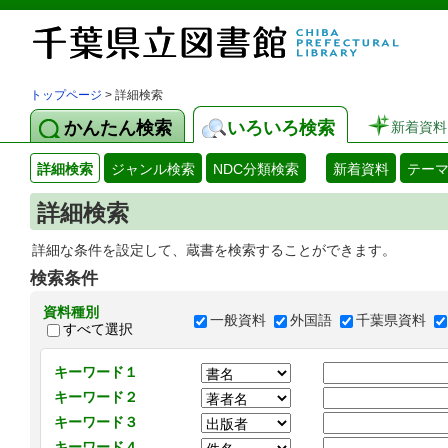
トップページ
> 詳細検索
かんたん検索
いろいろ検索
新着資料
詳細検索
ジャンル検索
NDC分類検索
新着資料
テー
詳細検索
詳細な条件を設定して、蔵書を検索することができます。
検索条件
資料種別
一般資料
外国語
千葉県資料
すべて選択
キーワード１
キーワード２
キーワード３
キーワード４