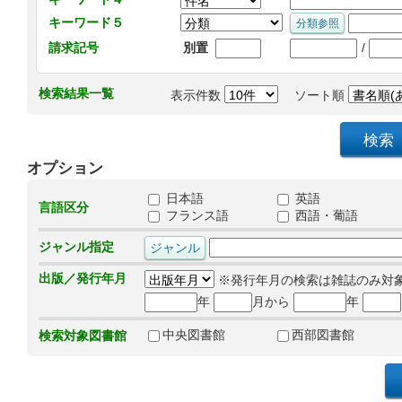
キーワード５
/
請求記号
別置
検索結果一覧
表示件数
ソート順
オプション
日本語
英語
言語区分
フランス語
西語・葡語
ジャンル指定
出版／発行年月
※発行年月の検索は雑誌のみ対
年
月から
年
中央図書館
西部図書館
検索対象図書館