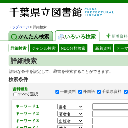
トップページ
> 詳細検索
かんたん検索
いろいろ検索
新着資料
詳細検索
ジャンル検索
NDC分類検索
新着資料
テー
詳細検索
詳細な条件を設定して、蔵書を検索することができます。
検索条件
資料種別
一般資料
外国語
千葉県資料
すべて選択
キーワード１
キーワード２
キーワード３
キーワード４