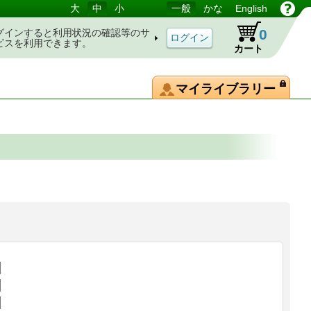
大
中
小
一般
かな
English
0
グインすると利用状況の確認等のサ
ビスを利用できます。
カート
マイライブラリー