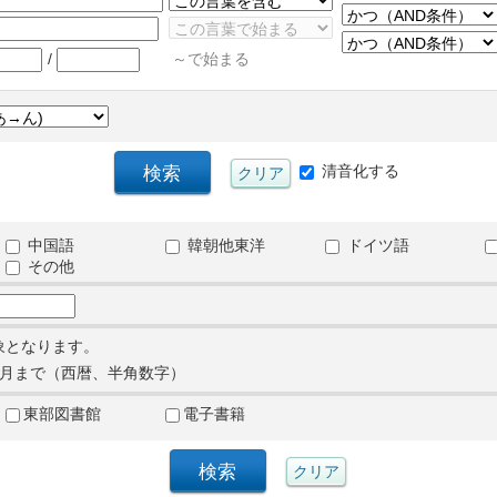
/
～で始まる
清音化する
中国語
韓朝他東洋
ドイツ語
その他
象となります。
月まで（西暦、半角数字）
東部図書館
電子書籍