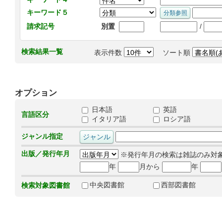
キーワード５
/
請求記号
別置
検索結果一覧
表示件数
ソート順
オプション
日本語
英語
言語区分
イタリア語
ロシア語
ジャンル指定
出版／発行年月
※発行年月の検索は雑誌のみ対
年
月から
年
中央図書館
西部図書館
検索対象図書館