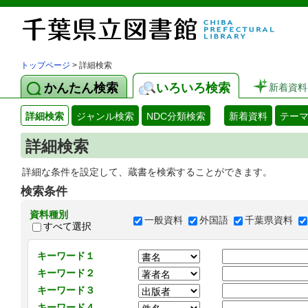
トップページ
> 詳細検索
かんたん検索
いろいろ検索
新着資料
詳細検索
ジャンル検索
NDC分類検索
新着資料
テー
詳細検索
詳細な条件を設定して、蔵書を検索することができます。
検索条件
資料種別
一般資料
外国語
千葉県資料
すべて選択
キーワード１
キーワード２
キーワード３
キーワード４