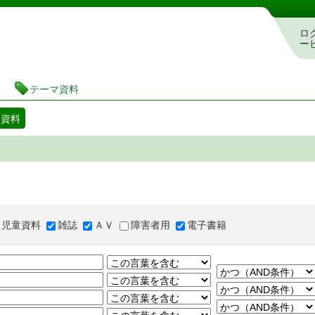
図書館 蔵書検索・予約システム
ロ
ー
テーマ資料
マ資料
児童資料
雑誌
ＡＶ
障害者用
電子書籍