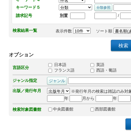
キーワード５
/
請求記号
別置
検索結果一覧
表示件数
ソート順
オプション
日本語
英語
言語区分
フランス語
西語・葡語
ジャンル指定
出版／発行年月
※発行年月の検索は雑誌のみ対
年
月から
年
中央図書館
西部図書館
検索対象図書館