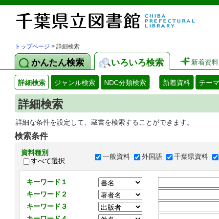
トップページ
> 詳細検索
かんたん検索
いろいろ検索
新着資料
詳細検索
ジャンル検索
NDC分類検索
新着資料
テー
詳細検索
詳細な条件を設定して、蔵書を検索することができます。
検索条件
資料種別
一般資料
外国語
千葉県資料
すべて選択
キーワード１
キーワード２
キーワード３
キーワード４