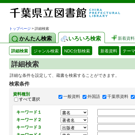
トップページ
> 詳細検索
かんたん検索
いろいろ検索
新着資料
詳細検索
ジャンル検索
NDC分類検索
新着資料
テー
詳細検索
詳細な条件を設定して、蔵書を検索することができます。
検索条件
資料種別
一般資料
外国語
千葉県資料
すべて選択
キーワード１
キーワード２
キーワード３
キーワード４