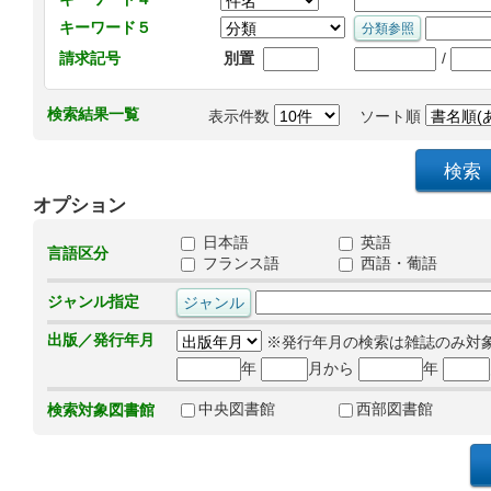
キーワード５
/
請求記号
別置
検索結果一覧
表示件数
ソート順
オプション
日本語
英語
言語区分
フランス語
西語・葡語
ジャンル指定
出版／発行年月
※発行年月の検索は雑誌のみ対
年
月から
年
中央図書館
西部図書館
検索対象図書館