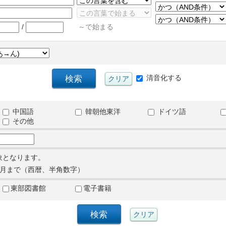
/
～で始まる
清音化する
中国語
韓朝他東洋
ドイツ語
その他
象となります。
月まで（西暦、半角数字）
東部図書館
電子書籍