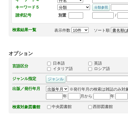
キーワード５
/
請求記号
別置
検索結果一覧
表示件数
ソート順
オプション
日本語
英語
言語区分
イタリア語
ロシア語
ジャンル指定
出版／発行年月
※発行年月の検索は雑誌のみ対
年
月から
年
中央図書館
西部図書館
検索対象図書館