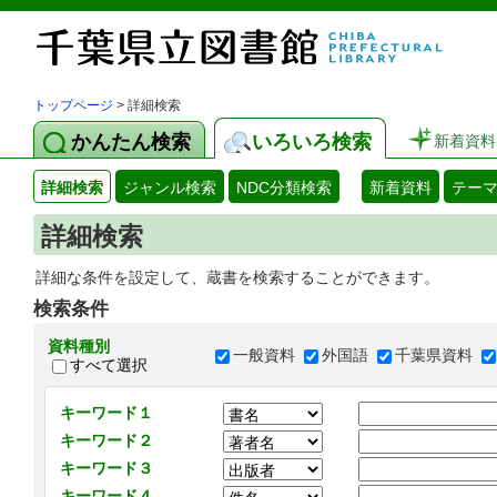
トップページ
> 詳細検索
かんたん検索
いろいろ検索
新着資料
詳細検索
ジャンル検索
NDC分類検索
新着資料
テー
詳細検索
詳細な条件を設定して、蔵書を検索することができます。
検索条件
資料種別
一般資料
外国語
千葉県資料
すべて選択
キーワード１
キーワード２
キーワード３
キーワード４