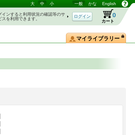
大
中
小
一般
かな
English
0
グインすると利用状況の確認等のサ
ビスを利用できます。
カート
マイライブラリー