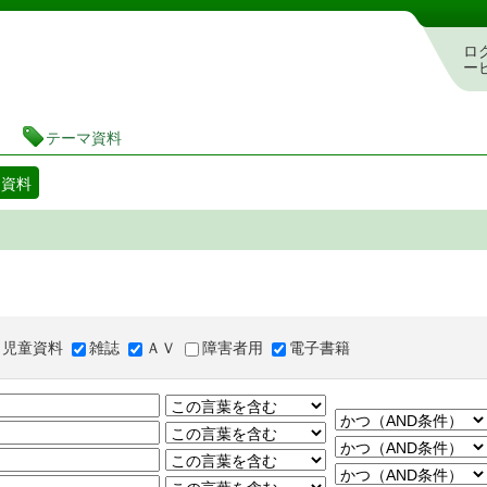
図書館 蔵書検索・予約システム
ロ
ー
テーマ資料
マ資料
児童資料
雑誌
ＡＶ
障害者用
電子書籍