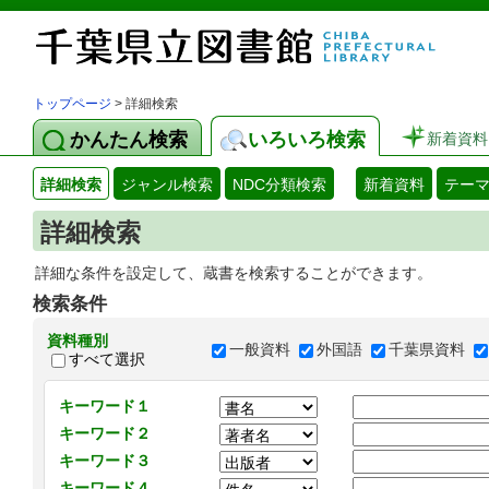
トップページ
> 詳細検索
かんたん検索
いろいろ検索
新着資料
詳細検索
ジャンル検索
NDC分類検索
新着資料
テー
詳細検索
詳細な条件を設定して、蔵書を検索することができます。
検索条件
資料種別
一般資料
外国語
千葉県資料
すべて選択
キーワード１
キーワード２
キーワード３
キーワード４