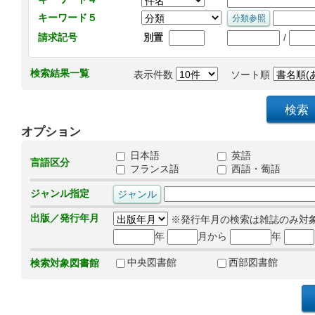
キーワード５
/
請求記号
別置
検索結果一覧
表示件数
ソート順
オプション
日本語
英語
言語区分
フランス語
西語・葡語
ジャンル指定
出版／発行年月
※発行年月の検索は雑誌のみ対
年
月から
年
中央図書館
西部図書館
検索対象図書館