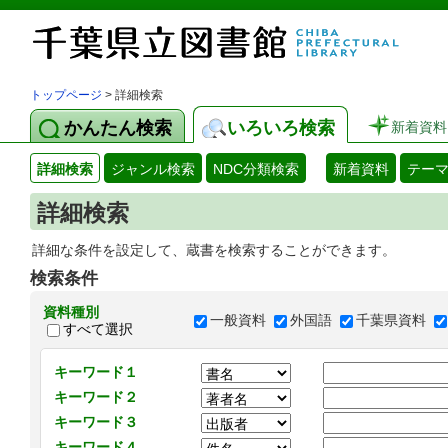
トップページ
> 詳細検索
かんたん検索
いろいろ検索
新着資料
詳細検索
ジャンル検索
NDC分類検索
新着資料
テー
詳細検索
詳細な条件を設定して、蔵書を検索することができます。
検索条件
資料種別
一般資料
外国語
千葉県資料
すべて選択
キーワード１
キーワード２
キーワード３
キーワード４