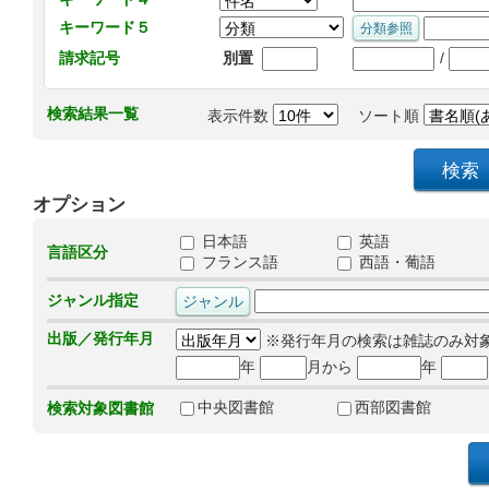
キーワード５
/
請求記号
別置
検索結果一覧
表示件数
ソート順
オプション
日本語
英語
言語区分
フランス語
西語・葡語
ジャンル指定
出版／発行年月
※発行年月の検索は雑誌のみ対
年
月から
年
中央図書館
西部図書館
検索対象図書館