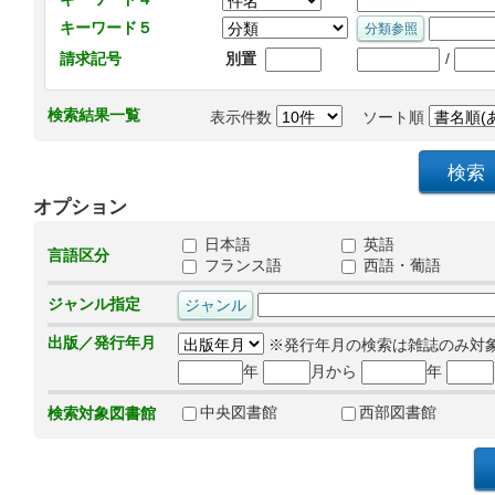
キーワード５
/
請求記号
別置
検索結果一覧
表示件数
ソート順
オプション
日本語
英語
言語区分
フランス語
西語・葡語
ジャンル指定
出版／発行年月
※発行年月の検索は雑誌のみ対
年
月から
年
中央図書館
西部図書館
検索対象図書館