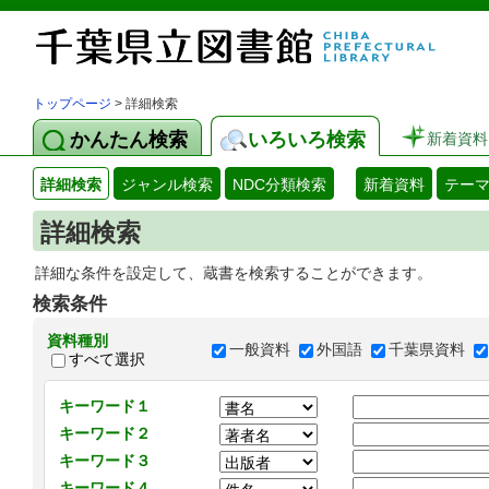
トップページ
> 詳細検索
かんたん検索
いろいろ検索
新着資料
詳細検索
ジャンル検索
NDC分類検索
新着資料
テー
詳細検索
詳細な条件を設定して、蔵書を検索することができます。
検索条件
資料種別
一般資料
外国語
千葉県資料
すべて選択
キーワード１
キーワード２
キーワード３
キーワード４