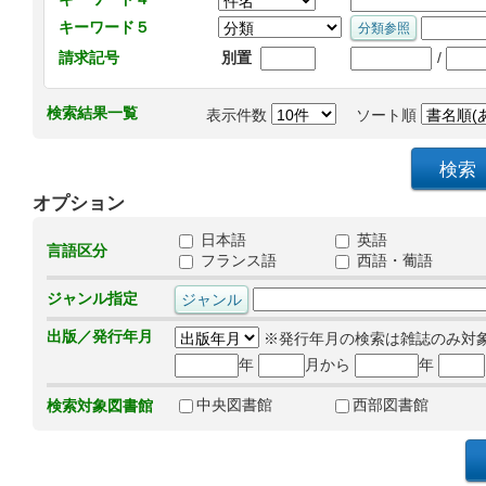
キーワード５
/
請求記号
別置
検索結果一覧
表示件数
ソート順
オプション
日本語
英語
言語区分
フランス語
西語・葡語
ジャンル指定
出版／発行年月
※発行年月の検索は雑誌のみ対
年
月から
年
中央図書館
西部図書館
検索対象図書館