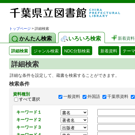
トップページ
> 詳細検索
かんたん検索
いろいろ検索
新着資料
詳細検索
ジャンル検索
NDC分類検索
新着資料
テー
詳細検索
詳細な条件を設定して、蔵書を検索することができます。
検索条件
資料種別
一般資料
外国語
千葉県資料
すべて選択
キーワード１
キーワード２
キーワード３
キーワード４