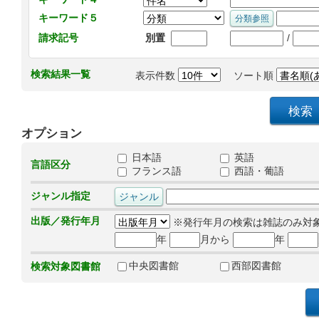
キーワード５
/
請求記号
別置
検索結果一覧
表示件数
ソート順
オプション
日本語
英語
言語区分
フランス語
西語・葡語
ジャンル指定
出版／発行年月
※発行年月の検索は雑誌のみ対
年
月から
年
中央図書館
西部図書館
検索対象図書館