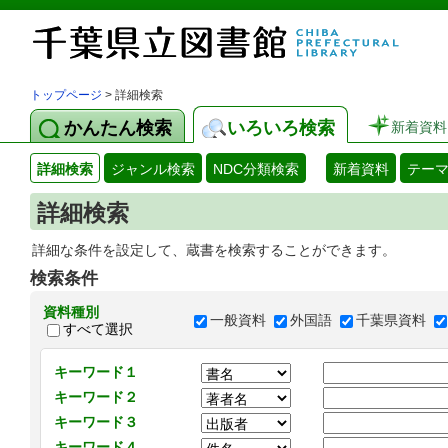
トップページ
> 詳細検索
かんたん検索
いろいろ検索
新着資料
詳細検索
ジャンル検索
NDC分類検索
新着資料
テー
詳細検索
詳細な条件を設定して、蔵書を検索することができます。
検索条件
資料種別
一般資料
外国語
千葉県資料
すべて選択
キーワード１
キーワード２
キーワード３
キーワード４