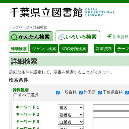
トップページ
> 詳細検索
かんたん検索
いろいろ検索
新着資料
詳細検索
ジャンル検索
NDC分類検索
新着資料
テー
詳細検索
詳細な条件を設定して、蔵書を検索することができます。
検索条件
資料種別
一般資料
外国語
千葉県資料
すべて選択
キーワード１
キーワード２
キーワード３
キーワード４