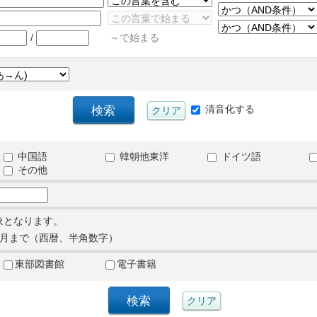
/
～で始まる
清音化する
中国語
韓朝他東洋
ドイツ語
その他
象となります。
月まで（西暦、半角数字）
東部図書館
電子書籍