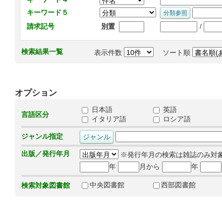
キーワード５
/
請求記号
別置
検索結果一覧
表示件数
ソート順
オプション
日本語
英語
言語区分
イタリア語
ロシア語
ジャンル指定
出版／発行年月
※発行年月の検索は雑誌のみ対
年
月から
年
中央図書館
西部図書館
検索対象図書館