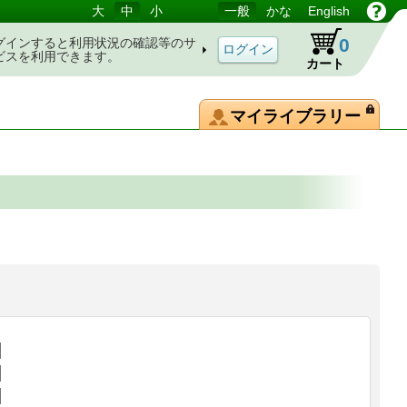
大
中
小
一般
かな
English
0
グインすると利用状況の確認等のサ
ビスを利用できます。
カート
マイライブラリー