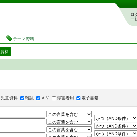
図書館 蔵書検索・予約システム
ロ
ー
テーマ資料
マ資料
児童資料
雑誌
ＡＶ
障害者用
電子書籍